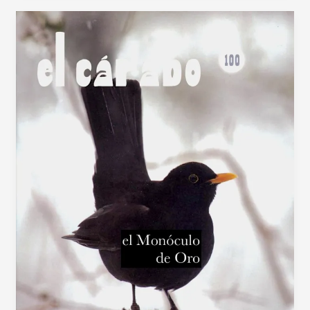
el
40º
aniversario
del
Cárabo