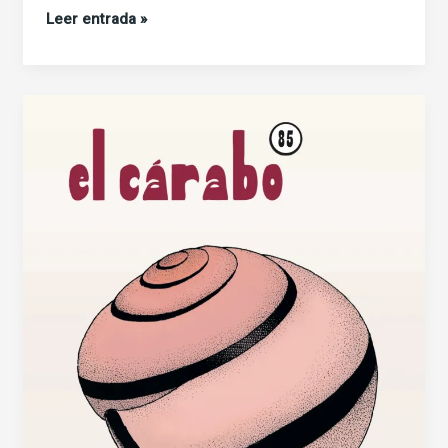
Haz
Leer entrada »
una
reseña
de
El
Cárabo