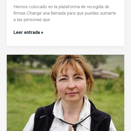
Hemos colocado en la plataforma de recogida de
firmas Change una llamada para que puedas sumarte
a las personas que
Apoya
Leer entrada »
el
reconocimiento
público
a
la
revista
El
Cárabo