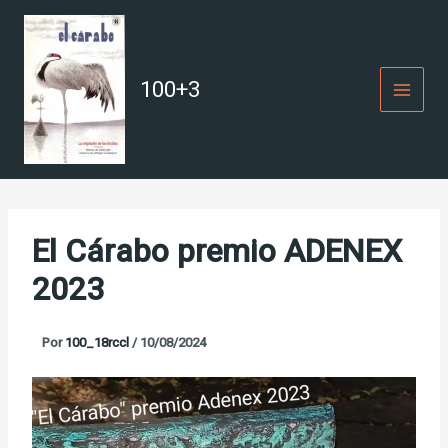
Ir
al
contenido
100+3
El Cárabo premio ADENEX
2023
Por
100_18rccl
/
10/08/2024