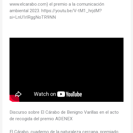
www.elcarabo.com) el premio a la comunicación
ambiental 2023. https://youtu.be/V-tM1_hrjdM?
si=LnU1rlRggNoTR9NN
Discurso sobre El Cárabo de Benigno Varillas en el acto
de recogida del premio ADENEX
El Cárabo, cuaderno de la naturaleza cercana, premiado